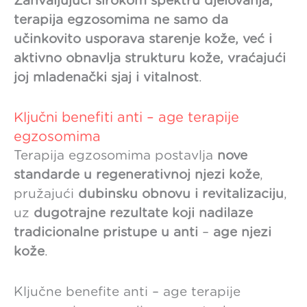
Zahvaljujući širokom spektru djelovanja,
terapija egzosomima ne samo da
učinkovito usporava starenje kože, već i
aktivno obnavlja strukturu kože, vraćajući
joj mladenački sjaj i vitalnost
.
Ključni benefiti anti – age terapije
egzosomima
Terapija egzosomima postavlja
nove
standarde u regenerativnoj njezi kože
,
pružajući
dubinsku obnovu i revitalizaciju
,
uz
dugotrajne rezultate koji nadilaze
tradicionalne pristupe u anti
–
age njezi
kože
.
Ključne benefite anti – age terapije