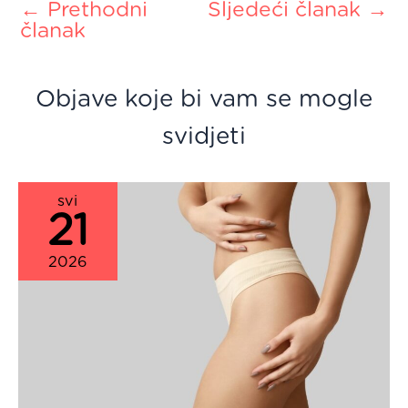
←
Prethodni
Sljedeći članak
→
članak
Objave koje bi vam se mogle
svidjeti
svi
21
2026