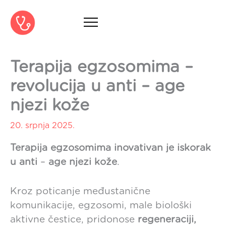
Skip
to
content
Terapija egzosomima –
revolucija u anti – age
njezi kože
20. srpnja 2025.
Terapija egzosomima inovativan je iskorak
u anti
–
age njezi kože
.
Kroz poticanje međustanične
komunikacije, egzosomi, male biološki
aktivne čestice, pridonose
regeneraciji,