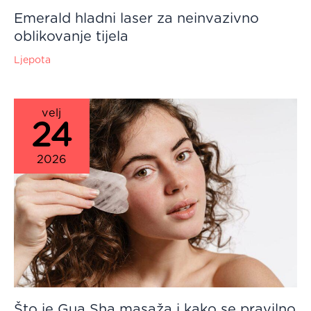
Emerald hladni laser za neinvazivno
oblikovanje tijela
Ljepota
velj
24
2026
Što je Gua Sha masaža i kako se pravilno