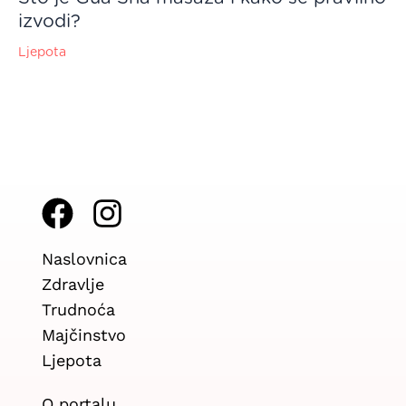
izvodi?
Ljepota
F
I
a
n
Naslovnica
c
s
Zdravlje
e
t
Trudnoća
b
a
Majčinstvo
Ljepota
o
g
o
r
O portalu