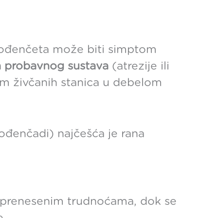
orođenčeta može biti simptom
ja probavnog sustava
(atrezije ili
om živčanih stanica u debelom
rođenčadi) najčešća je rana
i prenesenim trudnoćama, dok se