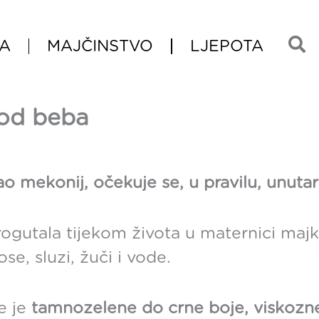
A
MAJČINSTVO
LJEPOTA
kod beba
o mekonij, očekuje se, u pravilu, unuta
progutala tijekom života u maternici majk
se, sluzi, žuči i vode.
e je
tamnozelene do crne boje, viskozne