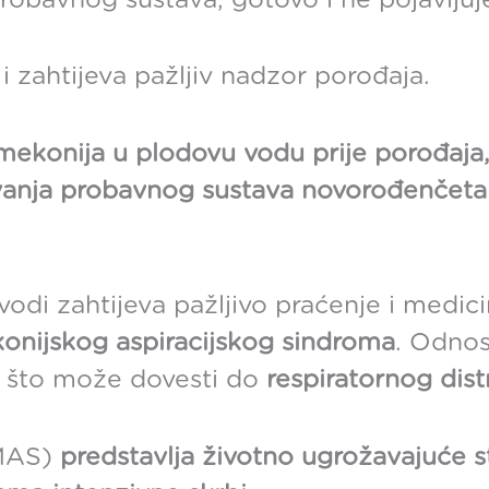
robavnog sustava, gotovo i ne pojavljuj
 zahtijeva pažljiv nadzor porođaja.
li mekonija u plodovu vodu prije porođaj
evanja probavnog sustava novorođenčeta 
odi zahtijeva pažljivo praćenje i medic
onijskog aspiracijskog sindroma
. Odno
, što može dovesti do
respiratornog dist
MAS)
predstavlja životno ugrožavajuće st