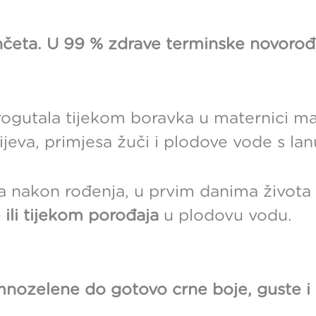
nčeta. U 99 % zdrave terminske novorođen
progutala tijekom boravka u maternici ma
 crijeva, primjesa žuči i plodove vode s l
a nakon rođenja, u prvim danima života 
 ili tijekom porođaja
u plodovu vodu.
nozelene do gotovo crne boje, guste i l