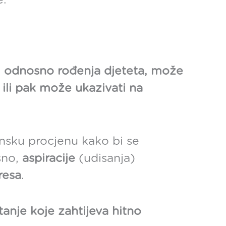
e.
a, odnosno rođenja djeteta, može
ili pak može ukazivati na
insku procjenu kako bi se
sno,
aspiracije
(udisanja)
resa
.
anje koje zahtijeva hitno