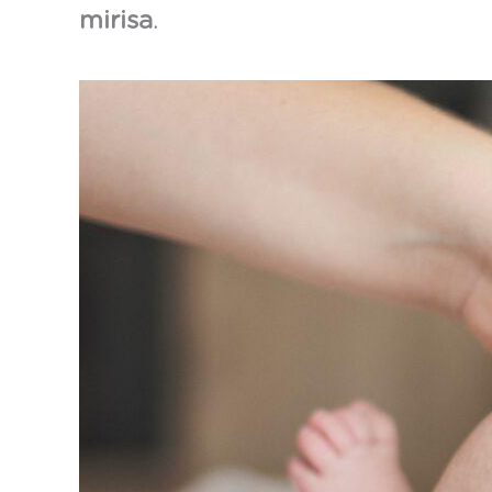
mirisa
.