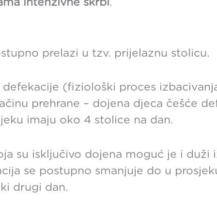
ama intenzivne skrbi
.
upno prelazi u tzv. prijelaznu stolicu.
defekacije (fiziološki proces izbacivanja
načinu prehrane – dojena djeca češće de
jeku imaju oko 4 stolice na dan.
a su isključivo dojena moguć je i duži iz
ncija se postupno smanjuje do u prosjek
aki drugi dan.