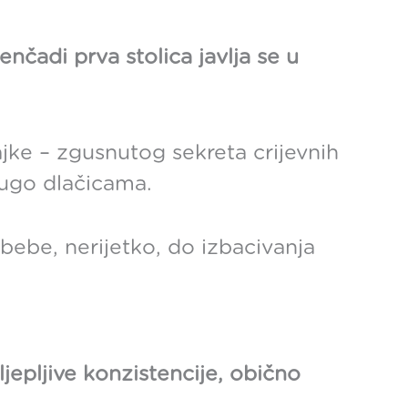
čadi prva stolica javlja se u
jke – zgusnutog sekreta crijevnih
anugo dlačicama.
bebe, nerijetko, do izbacivanja
jepljive konzistencije, obično