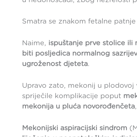
u nedonoščadi, zbog nezrelosti p
Smatra se znakom fetalne patnje i
Naime,
ispuštanje prve stolice i
biti posljedica normalnog sazrij
ugroženost djeteta
.
Upravo zato, mekonij u plodovoj v
spriječile komplikacije poput
mek
mekonija u pluća novorođenčeta
Mekonijski aspiracijski sindrom
(