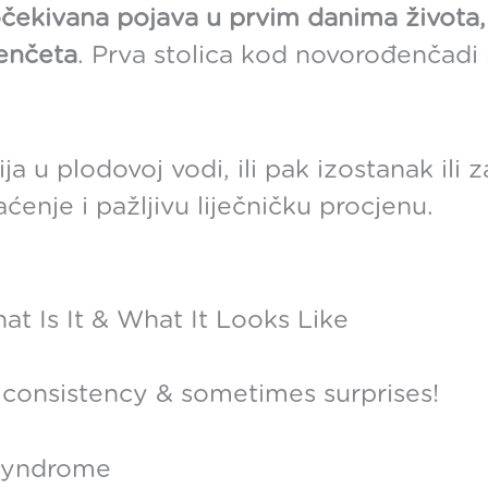
očekivana pojava u prvim danima života,
enčeta
. Prva stolica kod novorođenčadi n
 u plodovoj vodi, ili pak izostanak ili 
enje i pažljivu liječničku procjenu.
at Is It & What It Looks Like
, consistency & sometimes surprises!
 syndrome