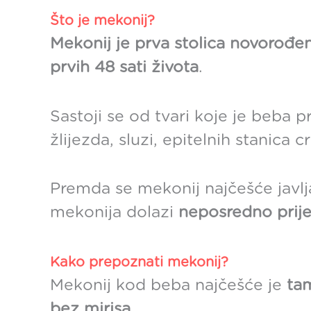
Što je mekonij?
Mekonij je prva stolica novorođe
prvih 48 sati života
.
Sastoji se od tvari koje je beba 
žlijezda, sluzi, epitelnih stanica
Premda se mekonij najčešće javlj
mekonija dolazi
neposredno prije
Kako prepoznati mekonij?
Mekonij kod beba najčešće je
tam
bez mirisa
.