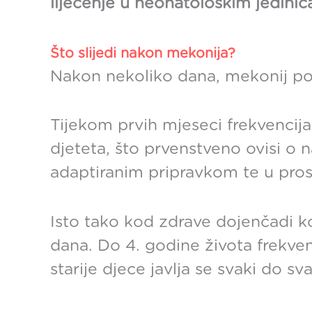
liječenje u neonatološkim jedinic
Što slijedi nakon mekonija?
Nakon nekoliko dana, mekonij post
Tijekom prvih mjeseci frekvencija 
djeteta, što prvenstveno ovisi o 
adaptiranim pripravkom te u pros
Isto tako kod zdrave dojenčadi koj
dana. Do 4. godine života frekve
starije djece javlja se svaki do sv