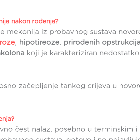
ija nakon rođenja?
anje mekonija iz probavnog sustava nov
broze
,
hipotireoze
,
prirođenih opstrukci
kolona
koji je karakteriziran nedostatk
nosno začepljenje tankog crijeva u novo
enja?
tivno čest nalaz, posebno u terminskim 