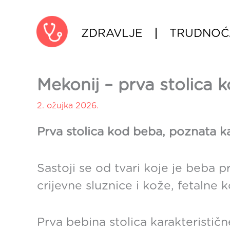
Skip
to
ZDRAVLJE
TRUDNOĆ
content
Mekonij – prva stolica 
2. ožujka 2026.
Prva stolica kod beba, poznata ka
Sastoji se od tvari koje je beba 
crijevne sluznice i kože, fetalne ko
Prva bebina stolica karakterističn