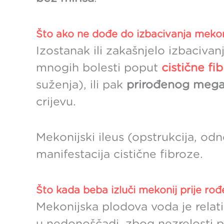
Što ako ne dođe do izbacivanja mekon
Izostanak ili zakašnjelo izbaciv
mnogih bolesti poput
cistične fi
suženja), ili pak
prirođenog mega
crijevu.
Mekonijski ileus (opstrukcija, od
manifestacija cistične fibroze.
Što kada beba izluči mekonij prije rođ
Mekonijska plodova voda je rela