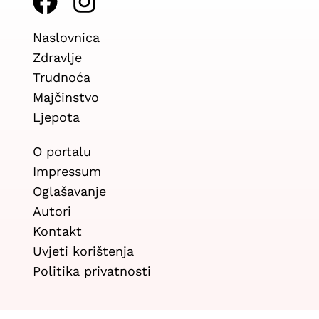
F
I
a
n
Naslovnica
c
s
Zdravlje
e
t
Trudnoća
b
a
Majčinstvo
Ljepota
o
g
o
r
O portalu
k
a
Impressum
Oglašavanje
m
Autori
Kontakt
Uvjeti korištenja
Politika privatnosti