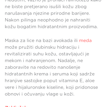
Međutim, važno je pronaći ravnotežu kako
ne biste pretjerano isušili kožu zbog
narušavanja njezine prirodne barijere.
Nakon pilinga neophodno je nahraniti
kožu bogatim hidratantnim proizvodima.
Maska za lice na bazi avokada ili
meda
može pružiti dubinsku hidraciju i
revitalizirati suhu kožu, ostavljajući je
mekom i nahranjenom. Nadalje, ne
zaboravite na redovito nanošenje
hidratantnih krema i seruma koji sadrže
hranjive sastojke poput vitamina E, aloe
vere i hijaluronske kiseline, koji pridonose
obnovi i očuvanju vlage u koži.