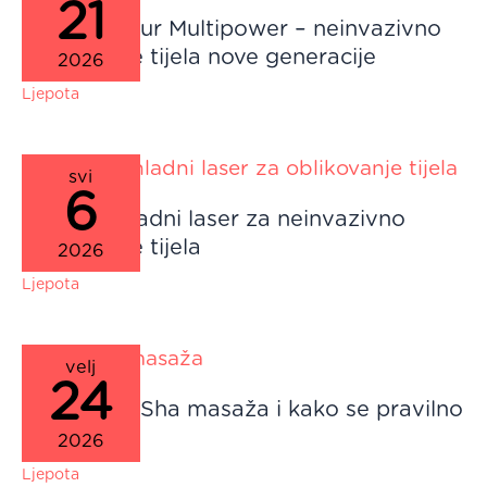
21
Med Contour Multipower – neinvazivno
oblikovanje tijela nove generacije
2026
Ljepota
svi
6
Emerald hladni laser za neinvazivno
oblikovanje tijela
2026
Ljepota
velj
24
Što je Gua Sha masaža i kako se pravilno
izvodi?
2026
Ljepota