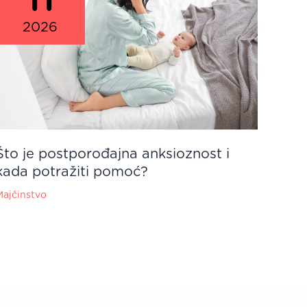
2026
Što je postporođajna anksioznost i
kada potražiti pomoć?
Majčinstvo