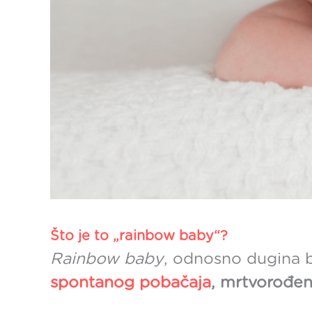
Što je to „rainbow baby“?
Rainbow baby
, odnosno dugina b
spontanog pobačaja
, mrtvorođen