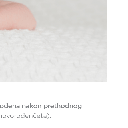
rođena nakon prethodnog
novorođenčeta).