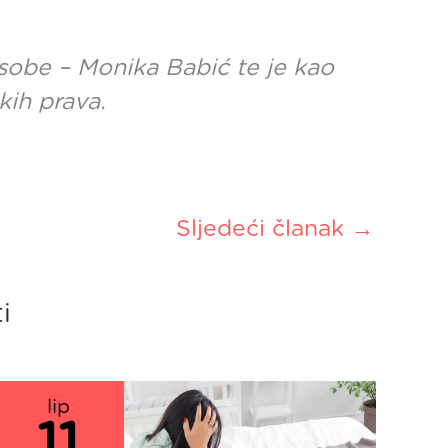
 osobe – Monika Babić te je kao
kih prava.
Sljedeći članak
→
i
lip
11