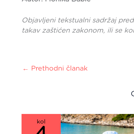
Objavljeni tekstualni sadržaj pred
takav zaštićen zakonom, ili se ko
←
Prethodni članak
kol
4