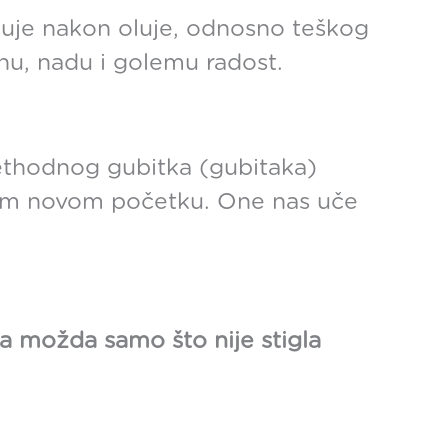
ljuje nakon oluje, odnosno teškog
inu, nadu i golemu radost.
rethodnog gubitka (gubitaka)
akom novom početku. One nas uče
uga možda samo što nije stigla