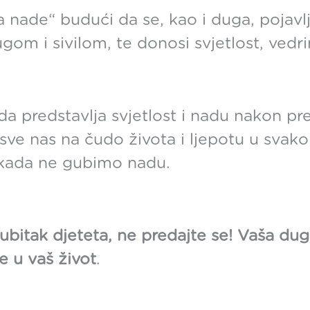
a nade“ budući da se, kao i duga, pojav
gom i sivilom, te donosi svjetlost, vedr
a predstavlja svjetlost i nadu nakon p
 sve nas na čudo života i ljepotu u sv
nikada ne gubimo nadu.
 gubitak djeteta, ne predajte se! Vaša d
e u vaš život
.