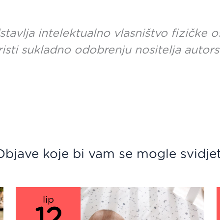
stavlja intelektualno vlasništvo fizičke
risti sukladno odobrenju nositelja autors
Objave koje bi vam se mogle svidjet
lip
12