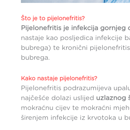
Što je to pijelonefritis?
Pijelonefritis je infekcija gornj
nastaje kao posljedica infekcije 
bubrega) te kronični pijelonefriti
bubrega.
Kako nastaje pijelonefritis?
Pijelonefritis podrazumijeva upa
najčešće dolazi uslijed
uzlaznog š
mokraćnu cijev te mokraćni mjehur
širenjem infekcije iz krvotoka u 