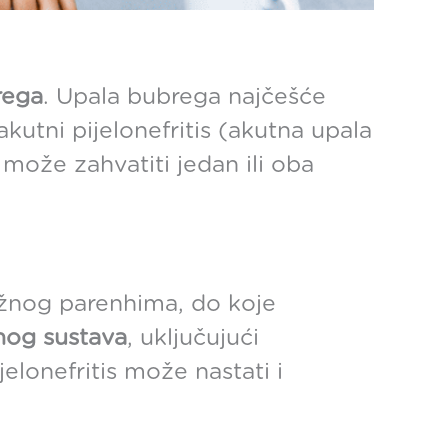
rega
. Upala bubrega najčešće
akutni pijelonefritis (akutna upala
 može zahvatiti jedan ili oba
ežnog parenhima, do koje
ćnog sustava
, uključujući
elonefritis može nastati i