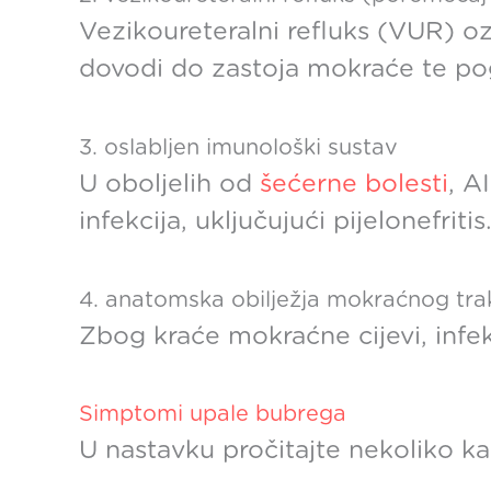
Vezikoureteralni refluks (VUR) 
dovodi do zastoja mokraće te po
3. oslabljen imunološki sustav
U oboljelih od
šećerne bolesti
, A
infekcija, uključujući pijelonefritis
4. anatomska obilježja mokraćnog tra
Zbog kraće mokraćne cijevi, infek
Simptomi upale bubrega
U nastavku pročitajte nekoliko ka