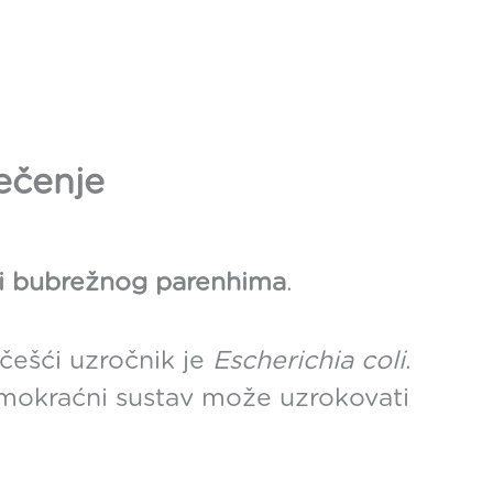
ječenje
i bubrežnog parenhima
.
jčešći uzročnik je
Escherichia coli
.
u mokraćni sustav može uzrokovati