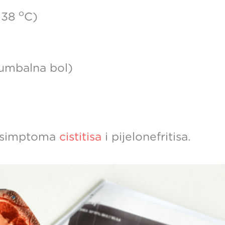
o
> 38
C)
lumbalna bol)
a simptoma
cistitisa
i pijelonefritisa.