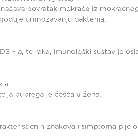
označava povratak mokraće iz mokraćno
goduje umnožavanju bakterija.
IDS – a, te raka, imunološki sustav je os
.
kta
cija bubrega je češća u žena.
rakterističnih znakova i simptoma pijelon