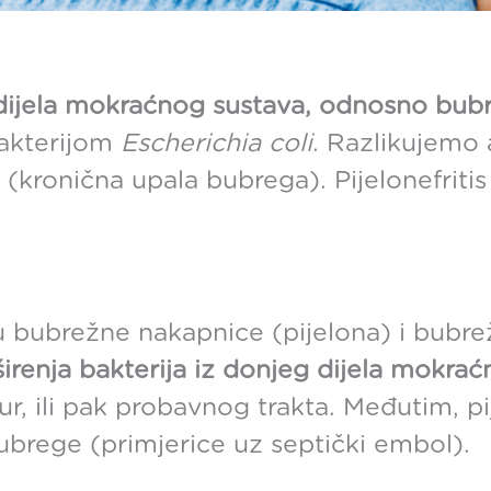
eg dijela mokraćnog sustava, odnosno bub
bakterijom
Escherichia coli
. Razlikujemo 
s (kronična upala bubrega). Pijelonefritis
lu bubrežne nakapnice (pijelona) i bubr
irenja bakterija iz donjeg dijela mokra
, ili pak probavnog trakta. Međutim, pij
bubrege (primjerice uz septički embol).