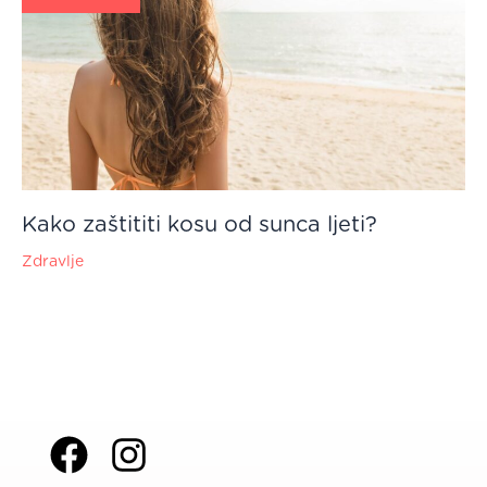
Kako zaštititi kosu od sunca ljeti?
Zdravlje
F
I