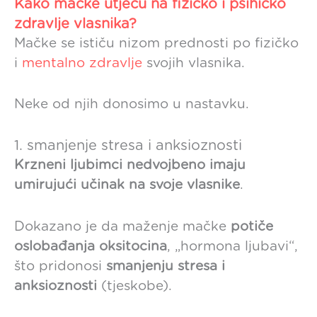
Kako mačke utječu na fizičko i psihičko
zdravlje vlasnika?
Mačke se ističu nizom prednosti po fizičko
i
mentalno zdravlje
svojih vlasnika.
Neke od njih donosimo u nastavku.
1. smanjenje stresa i anksioznosti
Krzneni ljubimci nedvojbeno imaju
umirujući učinak na svoje vlasnike
.
Dokazano je da maženje mačke
potiče
oslobađanja oksitocina
, „hormona ljubavi“,
što pridonosi
smanjenju stresa i
anksioznosti
(tjeskobe).