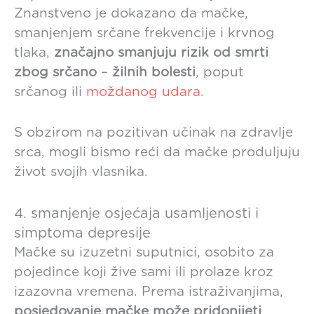
Znanstveno je dokazano da mačke,
smanjenjem srčane frekvencije i krvnog
tlaka,
značajno smanjuju rizik od smrti
zbog srčano
–
žilnih bolesti
, poput
srčanog ili
moždanog udara
.
S obzirom na pozitivan učinak na zdravlje
srca, mogli bismo reći da mačke produljuju
život svojih vlasnika.
4. smanjenje osjećaja usamljenosti i
simptoma depresije
Mačke su izuzetni suputnici, osobito za
pojedince koji žive sami ili prolaze kroz
izazovna vremena. Prema istraživanjima,
posjedovanje mačke može pridonijeti