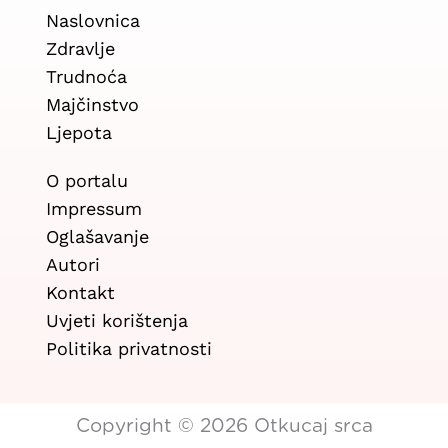
a
n
Naslovnica
c
s
Zdravlje
e
t
Trudnoća
b
a
Majčinstvo
Ljepota
o
g
o
r
O portalu
k
a
Impressum
Oglašavanje
m
Autori
Kontakt
Uvjeti korištenja
Politika privatnosti
Copyright © 2026 Otkucaj srca