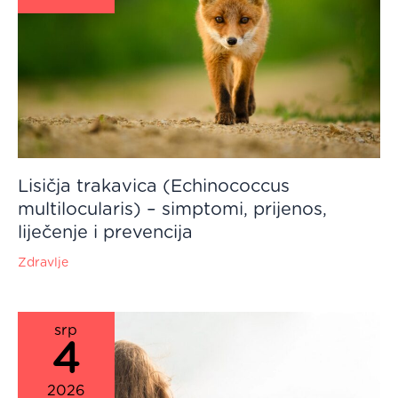
Lisičja trakavica (Echinococcus
multilocularis) – simptomi, prijenos,
liječenje i prevencija
Zdravlje
srp
4
2026