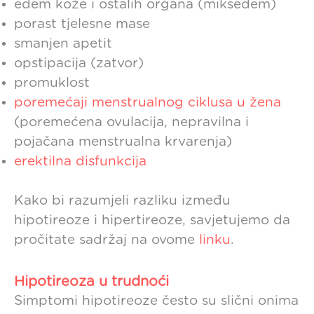
edem kože i ostalih organa (miksedem)
porast tjelesne mase
smanjen apetit
opstipacija (zatvor)
promuklost
poremećaji menstrualnog ciklusa u žena
(poremećena ovulacija, nepravilna i
pojačana menstrualna krvarenja)
erektilna disfunkcija
Kako bi razumjeli razliku između
hipotireoze i hipertireoze, savjetujemo da
pročitate sadržaj na ovome
linku
.
Hipotireoza u trudnoći
Simptomi hipotireoze često su slični onima