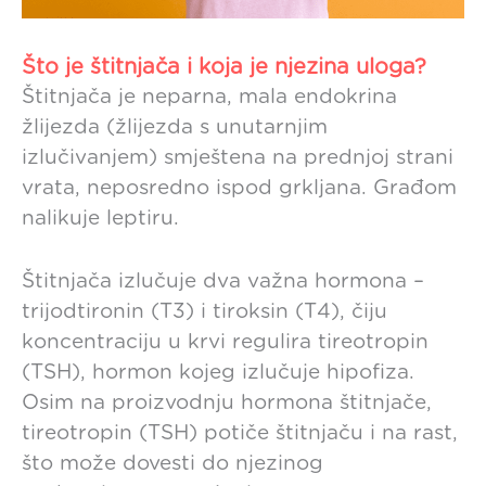
Što je štitnjača i koja je njezina uloga?
Štitnjača je neparna, mala endokrina
žlijezda (žlijezda s unutarnjim
izlučivanjem) smještena na prednjoj strani
vrata, neposredno ispod grkljana. Građom
nalikuje leptiru.
Štitnjača izlučuje dva važna hormona –
trijodtironin (T3) i tiroksin (T4), čiju
koncentraciju u krvi regulira tireotropin
(TSH), hormon kojeg izlučuje hipofiza.
Osim na proizvodnju hormona štitnjače,
tireotropin (TSH) potiče štitnjaču i na rast,
što može dovesti do njezinog