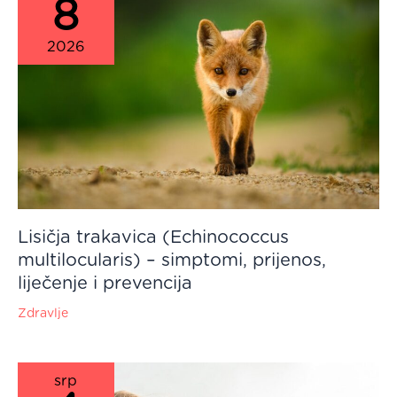
8
2026
Lisičja trakavica (Echinococcus
multilocularis) – simptomi, prijenos,
liječenje i prevencija
Zdravlje
srp