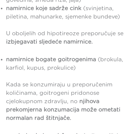
govedina, smeđa riža, jaja)
namirnice koje sadrže cink
(svinjetina,
piletina, mahunarke, sjemenke bundeve)
U oboljelih od hipotireoze preporučuje se
izbjegavati sljedeće namirnice.
namirnice bogate goitrogenima
(brokula,
karfiol, kupus, prokulice)
Kada se konzumiraju u preporučenim
količinama, goitrogeni pridonose
cjelokupnom zdravlju, no
njihova
prekomjerna konzumacija može ometati
normalan rad štitnjače.