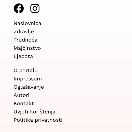
F
I
a
n
Naslovnica
c
s
Zdravlje
e
t
Trudnoća
b
a
Majčinstvo
Ljepota
o
g
o
r
O portalu
k
a
Impressum
Oglašavanje
m
Autori
Kontakt
Uvjeti korištenja
Politika privatnosti