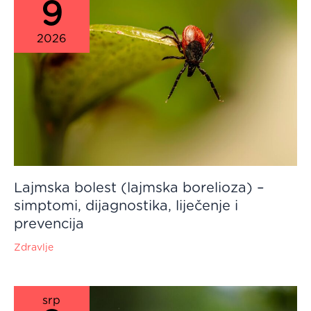
9
2026
Lajmska bolest (lajmska borelioza) –
simptomi, dijagnostika, liječenje i
prevencija
Zdravlje
srp