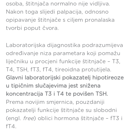
osoba, štitnjača normalno nije vidljiva.
Nakon toga slijedi palpacija, odnosno
opipavanje štitnjače s ciljem pronalaska
tvorbi poput čvora.
Laboratorijska dijagnostika podrazumijeva
određivanje niza parametara koji pomažu
liječniku u procjeni funkcije štitnjače – T3,
T4, TSH, fT3, fT4, tireoidna protutijela.
Glavni laboratorijski pokazatelj hipotireoze
u tipičnim slučajevima jest snižena
koncentracija T3 i T4 te povišen TSH.
Prema novijim smjernica, pouzdaniji
pokazatelji funkcije štitnjače su slobodni
(engl.
free
) oblici hormona štitnjače – fT3 i
fT4.