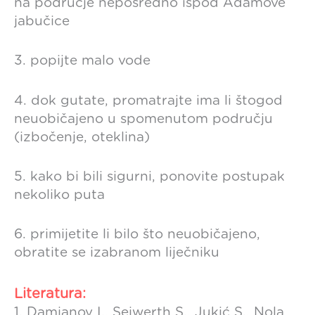
na područje neposredno ispod Adamove
jabučice
3. popijte malo vode
4. dok gutate, promatrajte ima li štogod
neuobičajeno u spomenutom području
(izbočenje, oteklina)
5. kako bi bili sigurni, ponovite postupak
nekoliko puta
6. primijetite li bilo što neuobičajeno,
obratite se izabranom liječniku
Literatura:
1. Damjanov I., Seiwerth S., Jukić S., Nola