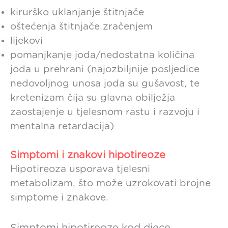
kirurško uklanjanje štitnjače
oštećenja štitnjače zračenjem
lijekovi
pomanjkanje joda/nedostatna količina
joda u prehrani (najozbiljnije posljedice
nedovoljnog unosa joda su gušavost, te
kretenizam čija su glavna obilježja
zaostajenje u tjelesnom rastu i razvoju i
mentalna retardacija)
Simptomi i znakovi hipotireoze
Hipotireoza usporava tjelesni
metabolizam, što može uzrokovati brojne
simptome i znakove.
Simptomi hipotireoze kod djece