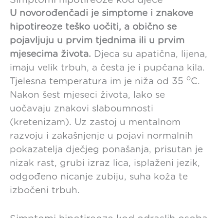
U novorođenčadi je simptome i znakove
hipotireoze teško uočiti, a obično se
pojavljuju u prvim tjednima ili u prvim
mjesecima života.
Djeca su apatična, lijena,
imaju velik trbuh, a česta je i pupčana kila.
o
Tjelesna temperatura im je niža od 35
C.
Nakon šest mjeseci života, lako se
uočavaju znakovi slaboumnosti
(kretenizam). Uz zastoj u mentalnom
razvoju i zakašnjenje u pojavi normalnih
pokazatelja dječjeg ponašanja, prisutan je
nizak rast, grubi izraz lica, isplaženi jezik,
odgođeno nicanje zubiju, suha koža te
izbočeni trbuh.